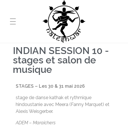
INDIAN SESSION 10 -
HOME
stages et salon de
Nateshwar
musique
Musique et danse classiques indiennes
A PROPOS
STAGES – L
es 30 & 31 mai 2026
stage de danse kathak et rythmique
EVÉNEMENTS
hindoustanie avec Meera (Fanny Marquet) et
Alexis Weisgerber.
COURS
ADEM – Maraîchers