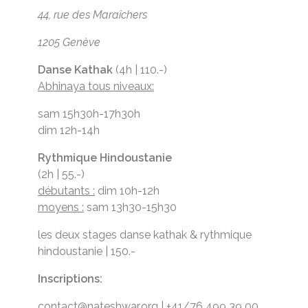
44, rue des Maraîchers
1205 Genève
GALERIE
Danse Kathak
(4h | 110.-)
Abhinaya tous niveaux:
RESSOURCES
sam 15h30h-17h30h
dim 12h-14h
Rythmique Hindoustanie
NOUS CONTACTER
(2h | 55.-)
débutants :
dim 10h-12h
moyens :
sam 13h30-15h30
les deux stages danse kathak & rythmique
hindoustanie | 150.-
Inscriptions:
contact@nateshwar.org | +41/76 499 39 00